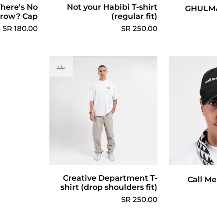
ارات
Not your Habibi T-shirt
There's No
إضافة 
GHULMA
row? Cap
(regular fit)
180.00 SR
250.00 SR
نفذ
ة التسوق
Creative Department T-
Call M
shirt (drop shoulders fit)
250.00 SR