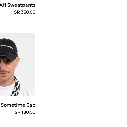
اختر الخي
N Sweatpants
350.00 SR
إضافة إلى عرب
e Sometime Cap
180.00 SR