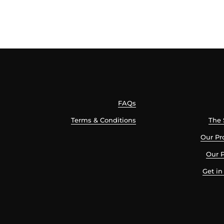
FAQs
Terms & Conditions
The 
Our Pr
Our P
Get in