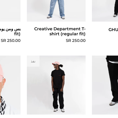
ارات
Creative Department T-
اخ
GHU
fit)
shirt (regular fit)
250.00 SR
250.00 SR
نفذ