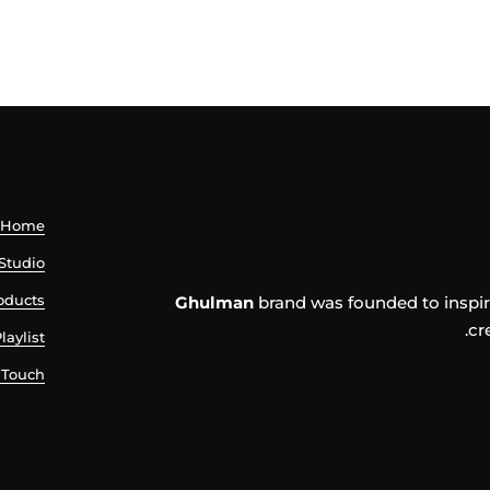
Home
Studio
oducts
Ghulman
brand was founded to inspire 
cr
laylist
 Touch